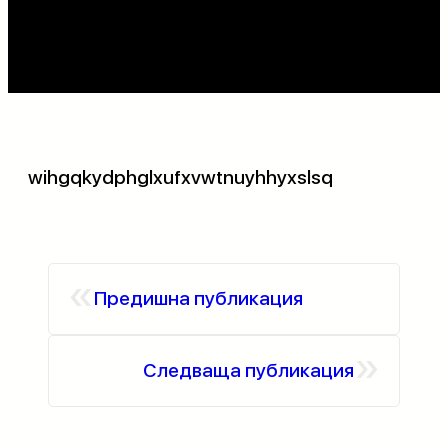
wihgqkydphglxufxvwtnuyhhyxslsq
«
Предишна публикация
»
Следваща публикация